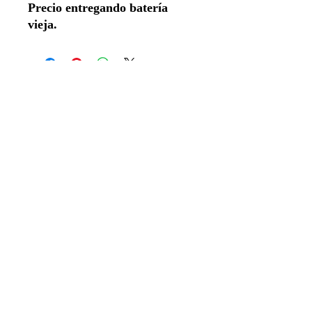
Precio entregando batería
vieja.
New Arrivals
LLANTAS