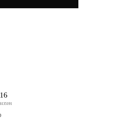
 16
6135191
Precio
0