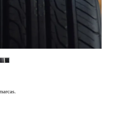
marcas.
New Arrivals